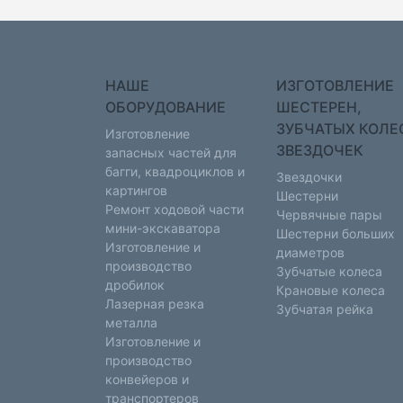
НАШЕ
ИЗГОТОВЛЕНИЕ
ОБОРУДОВАНИЕ
ШЕСТЕРЕН,
ЗУБЧАТЫХ КОЛЕ
Изготовление
ЗВЕЗДОЧЕК
запасных частей для
багги, квадроциклов и
Звездочки
картингов
Шестерни
Ремонт ходовой части
Червячные пары
мини-экскаватора
Шестерни больших
Изготовление и
диаметров
производство
Зубчатые колеса
дробилок
Крановые колеса
Лазерная резка
Зубчатая рейка
металла
Изготовление и
производство
конвейеров и
транспортеров