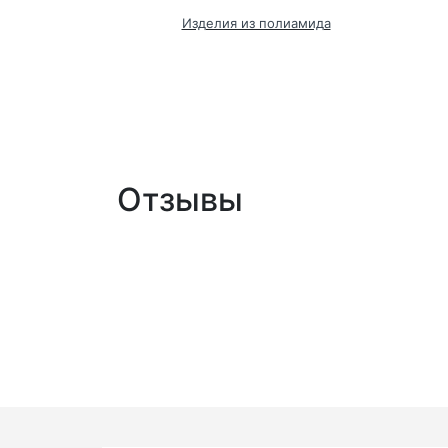
ка
Изделия из полиамида
ролона,пластика
Отзывы