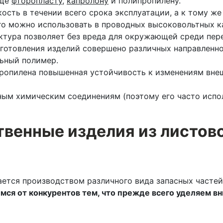
уще
фторопласту
,
капролону
и полипропилену.
ость в течении всего срока эксплуатации, а к тому ж
его можно использовать в проводных высоковольтных к
ктура позволяет без вреда для окружающей среди пер
готовления изделий совершено различных направленнос
льный полимер.
пропилена повышенная устойчивость к изменениям вне
ным химическим соединениям (поэтому его часто испол
венные изделия из листов
ается производством различного вида запасных часте
мся от конкурентов тем, что прежде всего уделяем вн