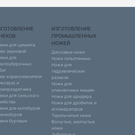
ЗГОТОВЛЕНИЕ
ИЗГОТОВЛЕНИЕ
НЕКОВ
ПРОМЫШЛЕННЫХ
НОЖЕЙ
еки для цемента
ек зерновой
Дисковые ножи
еки для
Ножи гильотинные
еклоуборочных
Ножи для
бот
гидравлических
ек кормосмесителя
резаков
иксера) и
Ножи для
рмораздатчика
упаковочных машин
еки для сельского
Ножи для шредера
зяйства
Ножи для дробилок и
еки для мотобуров
агломераторов
бензобуров
Тарельчатые ножи
еки буровые
Вогнутые, изогнутые
ножи
Зубчатые и