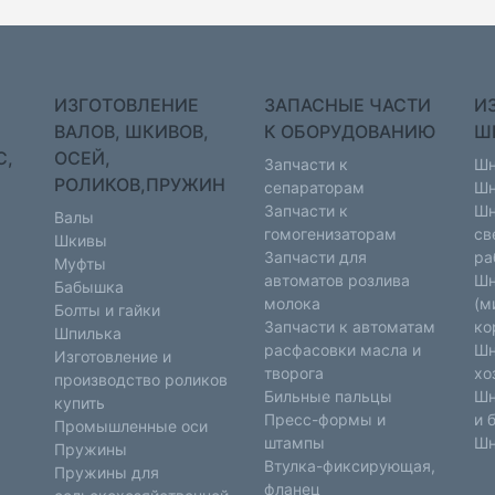
ИЗГОТОВЛЕНИЕ
ЗАПАСНЫЕ ЧАСТИ
И
ВАЛОВ, ШКИВОВ,
К ОБОРУДОВАНИЮ
Ш
С,
ОСЕЙ,
Запчасти к
Шн
РОЛИКОВ,ПРУЖИН
сепараторам
Шн
Запчасти к
Шн
Валы
гомогенизаторам
св
Шкивы
Запчасти для
ра
Муфты
автоматов розлива
Шн
Бабышка
молока
(м
Болты и гайки
Запчасти к автоматам
ко
Шпилька
расфасовки масла и
Шн
Изготовление и
творога
хо
производство роликов
Бильные пальцы
Шн
купить
Пресс-формы и
и 
Промышленные оси
штампы
Шн
Пружины
Втулка-фиксирующая,
Пружины для
фланец