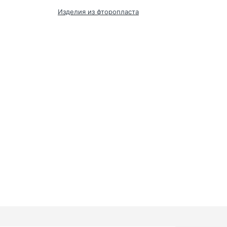
Изделия из фторопласта
Кольца 
фтороп
зака