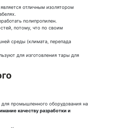
е является отличным изолятором
абелях.
еработать полипропилен.
тей, потому, что по своим
шней среды (климата, перепада
ьзуют для изготовления тары для
ого
й для промышленного оборудования на
имание качеству разработки и