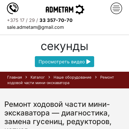
+375 17 / 29 /
33 357-70-70
Узнайте о нас за 52
sale.admetam@gmail.com
секунды
Просмотреть видео
Главная
Каталог
Наше оборудование
Ремонт
ходовой части мини-экскаватора
Ремонт ходовой части мини-
экскаватора — диагностика,
замена гусениц, редукторов,