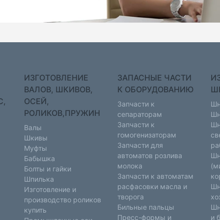
ИЗГОТОВЛЕНИЕ
ЗАПАСНЫЕ ЧАСТИ
И
ВАЛОВ, ШКИВОВ,
К ОБОРУДОВАНИЮ
Ш
С,
ОСЕЙ,
Запчасти к
Шн
РОЛИКОВ,ПРУЖИН
сепараторам
Шн
Запчасти к
Шн
Валы
гомогенизаторам
св
Шкивы
Запчасти для
ра
Муфты
автоматов розлива
Шн
Бабышка
молока
(м
Болты и гайки
Запчасти к автоматам
ко
Шпилька
расфасовки масла и
Шн
Изготовление и
творога
хо
производство роликов
Бильные пальцы
Шн
купить
Пресс-формы и
и 