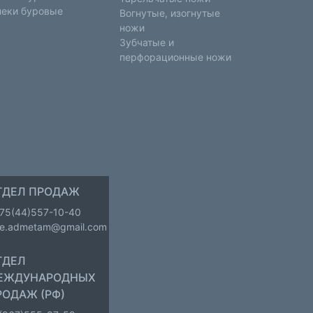
еки буровые
Вогнутые, изогнутые
ножи
Зубчатые и
перфорационные ножи
ТДЕЛ ПРОДАЖ
75(44)557-10-40
le.admetam@gmail.com
ТДЕЛ
ЕЖДУНАРОДНЫХ
РОДАЖ (РФ)