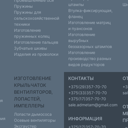
Промышленные оси
штампы
Шн
Пружины
Втулка-фиксирующая,
Пружины для
фланец
сельскохозяйственной
Изготовление матриц
техники
и пуансонов
Изготовление
Изготовление
пружинных колец
вырубных
Изготовление пальцев
беззазорных штампов
Зубчатые шкивы
Изготовление
Изделия из проволоки
производство разных
видов редукторов
ИЗГОТОВЛЕНИЕ
КОНТАКТЫ
О
КРЫЛЬЧАТОК
+375(29)357-70-70
+3
ВЕНТИЛЯТОРОВ,
+375(33)357-70-70
sa
ЛОПАСТЕЙ,
+375(17)357-70-70
ия
sale.admetam@gmail.com
ИМПЕЛЛЕРЫ
О
М
Лопасти дымососа
ИНФОРМАЦИЯ
ния
П
Осевые вентиляторы
Эксгаустер
+375(17)357-70-70