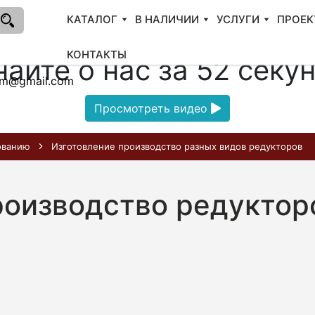
КАТАЛОГ
В НАЛИЧИИ
УСЛУГИ
ПРОЕК
КОНТАКТЫ
найте о нас за 52 секу
am@gmail.com
Просмотреть видео
ованию
Изготовление производство разных видов редукторов
роизводство редуктор