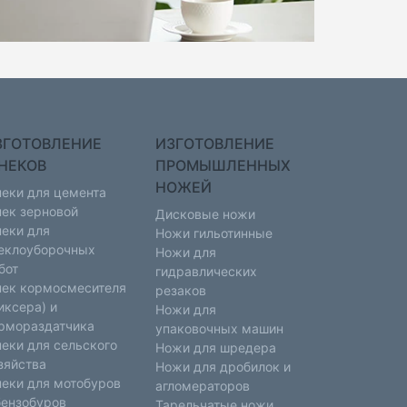
ЗГОТОВЛЕНИЕ
ИЗГОТОВЛЕНИЕ
НЕКОВ
ПРОМЫШЛЕННЫХ
НОЖЕЙ
еки для цемента
ек зерновой
Дисковые ножи
еки для
Ножи гильотинные
еклоуборочных
Ножи для
бот
гидравлических
ек кормосмесителя
резаков
иксера) и
Ножи для
рмораздатчика
упаковочных машин
еки для сельского
Ножи для шредера
зяйства
Ножи для дробилок и
еки для мотобуров
агломераторов
бензобуров
Тарельчатые ножи