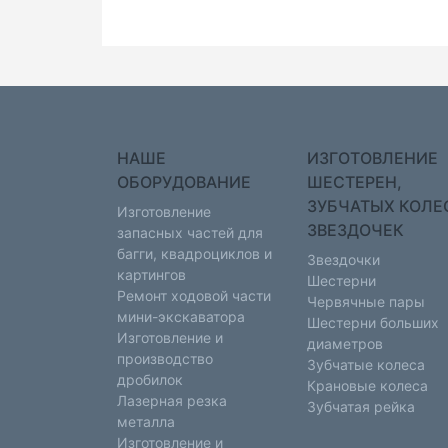
НАШЕ
ИЗГОТОВЛЕНИЕ
ОБОРУДОВАНИЕ
ШЕСТЕРЕН,
ЗУБЧАТЫХ КОЛЕ
Изготовление
ЗВЕЗДОЧЕК
запасных частей для
багги, квадроциклов и
Звездочки
картингов
Шестерни
Ремонт ходовой части
Червячные пары
мини-экскаватора
Шестерни больших
Изготовление и
диаметров
производство
Зубчатые колеса
дробилок
Крановые колеса
Лазерная резка
Зубчатая рейка
металла
Изготовление и