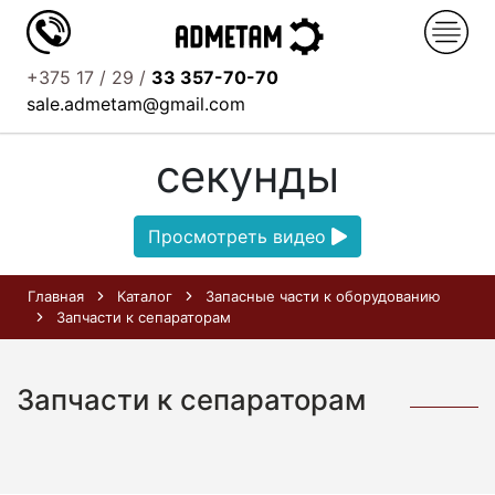
+375 17 / 29 /
33 357-70-70
Узнайте о нас за 52
sale.admetam@gmail.com
секунды
Просмотреть видео
Главная
Каталог
Запасные части к оборудованию
Запчасти к сепараторам
Запчасти к сепараторам