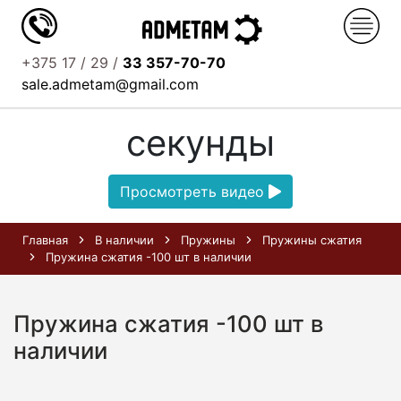
+375 17 / 29 /
33 357-70-70
Узнайте о нас за 52
sale.admetam@gmail.com
секунды
Просмотреть видео
Главная
В наличии
Пружины
Пружины сжатия
Пружина сжатия -100 шт в наличии
Пружина сжатия -100 шт в
наличии