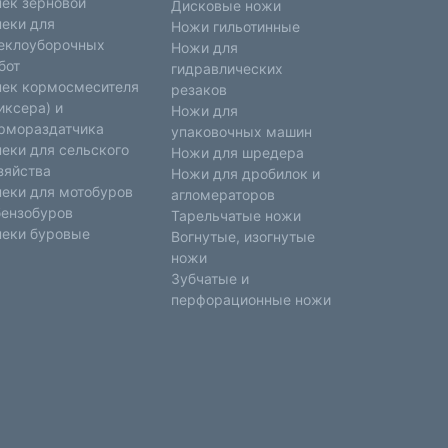
ек зерновой
Дисковые ножи
еки для
Ножи гильотинные
еклоуборочных
Ножи для
бот
гидравлических
ек кормосмесителя
резаков
иксера) и
Ножи для
рмораздатчика
упаковочных машин
еки для сельского
Ножи для шредера
зяйства
Ножи для дробилок и
еки для мотобуров
агломераторов
бензобуров
Тарельчатые ножи
еки буровые
Вогнутые, изогнутые
ножи
Зубчатые и
перфорационные ножи