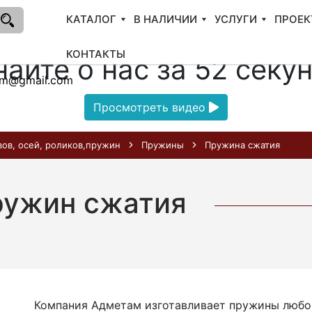
КАТАЛОГ
В НАЛИЧИИ
УСЛУГИ
ПРОЕК
КОНТАКТЫ
найте о нас за 52 секу
am@gmail.com
Просмотреть видео
вов, осей, роликов,пружин
Пружины
Пружина сжатия
ружин сжатия
Компания Адметам изготавливает пружины любой