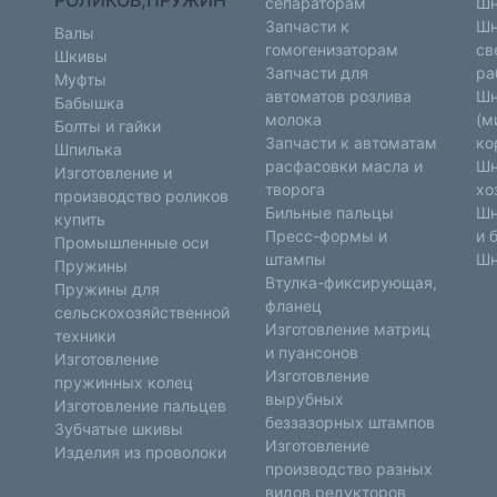
РОЛИКОВ,ПРУЖИН
сепараторам
Шн
Запчасти к
Шн
Валы
гомогенизаторам
св
Шкивы
Запчасти для
ра
Муфты
автоматов розлива
Шн
Бабышка
молока
(м
Болты и гайки
Запчасти к автоматам
ко
Шпилька
расфасовки масла и
Шн
Изготовление и
творога
хо
производство роликов
Бильные пальцы
Шн
купить
Пресс-формы и
и 
Промышленные оси
штампы
Шн
Пружины
Втулка-фиксирующая,
Пружины для
фланец
сельскохозяйственной
Изготовление матриц
техники
и пуансонов
Изготовление
Изготовление
пружинных колец
вырубных
Изготовление пальцев
беззазорных штампов
Зубчатые шкивы
Изготовление
Изделия из проволоки
производство разных
видов редукторов