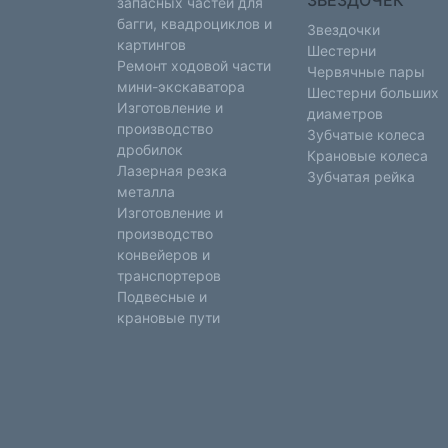
ЗВЕЗДОЧЕК
запасных частей для
багги, квадроциклов и
Звездочки
картингов
Шестерни
Ремонт ходовой части
Червячные пары
мини-экскаватора
Шестерни больших
Изготовление и
диаметров
производство
Зубчатые колеса
дробилок
Крановые колеса
Лазерная резка
Зубчатая рейка
металла
Изготовление и
производство
конвейеров и
транспортеров
Подвесные и
крановые пути